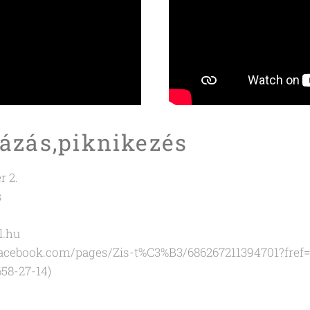
rázás,piknikezés
r 2.
s
l.hu
facebook.com/pages/Zis-t%C3%B3/686267211394701?fref=
658-27-14)