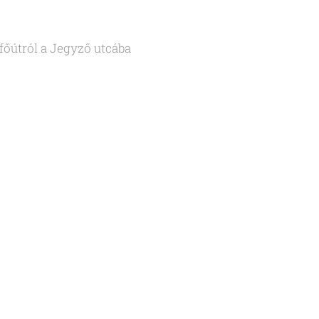
főútról a Jegyző utcába