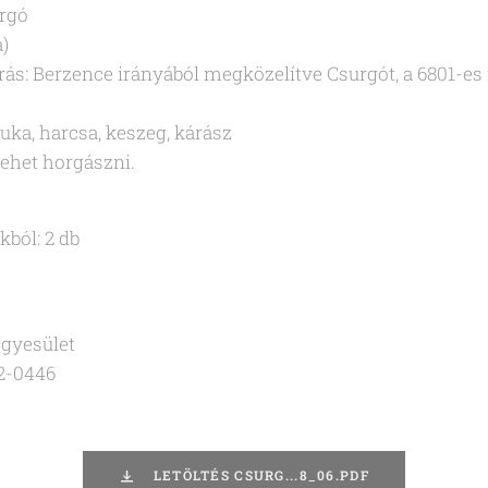
rgó
a)
rás: Berzence irányából megközelítve Csurgót, a 6801-es 
uka, harcsa, keszeg, kárász
lehet horgászni.
kból: 2 db
Egyesület
2-0446
LETÖLTÉS CSURG...8_06.PDF