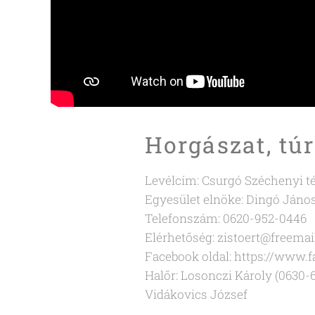
Horgászat, tú
Levélcím: Csurgó Széchenyi té
Egyesület elnöke: Dingó Jáno
Telefonszám: 0620-952-0446
Elérhetőség: zistoert@freemai
Facebook oldal: https://www.
Halőr: Losonczi Károly (0630-
Vidákovics József