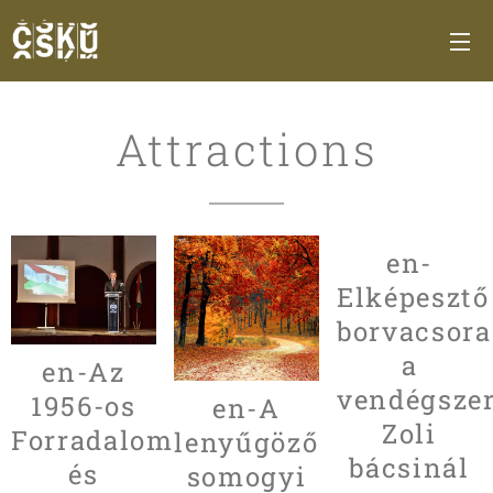
Attractions
en-
Elképesztő
borvacsora
a
en-Az
vendégszer
1956-os
en-A
Zoli
Forradalom
lenyűgöző
bácsinál
és
somogyi