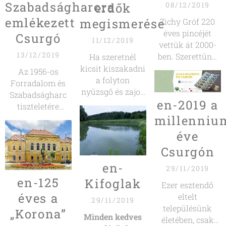
Szabadságharcra
erdők
08/12/2019
emlékezett
megismerése
Zichy Gróf 220
éves pincéjét
Csurgó
11/12/2019
vettük át 2000-
13/12/2019
ben. Szerettünk
Ha szeretnél
volna egy olyan
kicsit kiszakadni
Az 1956-os
helyet teremteni
a folyton
Forradalom és
amiben
nyüzsgő és zajos
Szabadságharc
en-2019 a
megmarad a Gróf
belvárosból,
tiszteletére
korának emléke.
szereted a
tartottak
millenniu
Bár sok
természetet,
megemlékezést
éve
átalakítást
szívesen sétálnál
október 23-án.
végeztünk és
Csurgón
a tiszta, csillagos
Az esemény az
vendégházzá
ég alatt és
Országzászlónál
en-
29/11/2019
alakítottuk a
örömmel
ünnepélyes
en-125
Kifoglak
helyet, de
merülsz el a
Ezer esztendő
zászlófelvonással
éves a
borospincénket
változatos
eltelt
vette kezdetét,
29/11/2019
szinte eredeti
élővilág
településünk
melyet az 56'-os
„Korona”
Minden kedves
állapotba
szépségeiben,
életében, csak
emlékműnél