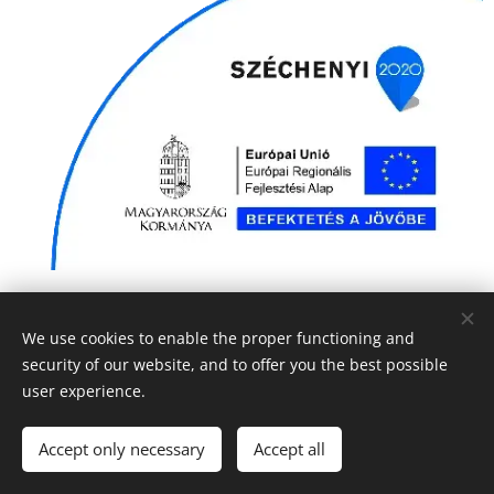
Gábor volt, a...
We use cookies to enable the proper functioning and
© 2019 Kerékpárút - Csurgó | Creativepont
security of our website, and to offer you the best possible
Cookies
user experience.
Languages
Accept only necessary
Accept all
Magyar
English