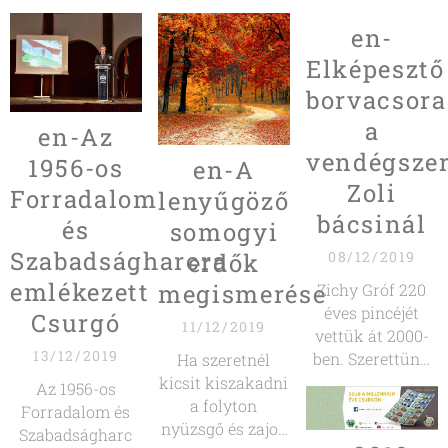
en-
Elképesztő
borvacsora
a
en-Az
vendégszer
1956-os
en-A
Zoli
Forradalom
lenyűgöző
bácsinál
és
somogyi
Szabadságharcra
erdők
08/12/2019
emlékezett
megismerése
Zichy Gróf 220
éves pincéjét
Csurgó
11/12/2019
vettük át 2000-
13/12/2019
ben. Szerettünk
Ha szeretnél
volna egy olyan
kicsit kiszakadni
Az 1956-os
helyet teremteni
a folyton
Forradalom és
amiben
nyüzsgő és zajos
Szabadságharc