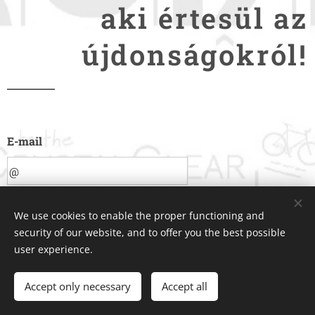
aki értesül az
újdonságokról!
E-mail
Elfogadom a személyes
We use cookies to enable the proper functioning and
adataim marketing célokra
security of our website, and to offer you the best possible
történő feldolgozását
user experience.
SEND
Accept only necessary
Accept all