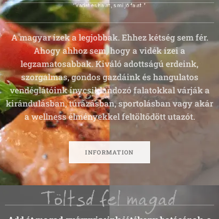
A magyar ízek a legjobbak. Ehhez kétség sem fér.
Ahogy ahhoz sem, hogy a vidék ízei a
legzamatosabbak. Kiváló adottságú erdeink,
szorgalmas, gondos gazdáink és hangulatos
vendéglátóink ínycsiklandozó falatokkal várják a
kirándulásban, túrázásban, sportolásban vagy akár
a wellness élményekkel feltöltődött utazót.
INFORMATION