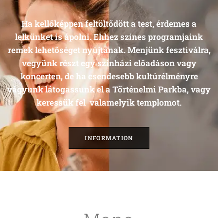
Ha kellőképpen feltöltődött a test, érdemes a
lelkünket is ápolni. Ehhez színes programjaink
remek lehetőséget nyújtanak. Menjünk fesztiválra,
vegyünk részt egy színházi előadáson vagy
koncerten, de ha csendesebb kultúrélményre
vágyunk látogassunk el a Történelmi Parkba, vagy
keressük fel valamelyik templomot.
INFORMATION