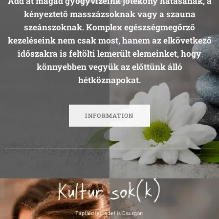
Add át magad gyógyvizeink jótékony hatásának, a
kényeztető masszázsoknak vagy a szauna
szeánszoknak. Komplex egészségmegőrző
kezeléseink nem csak most, hanem az elkövetkező
időszakra is feltölti lemerült elemeinket, hogy
könnyebben vegyük az előttünk álló
hétköznapokat.
INFORMATION