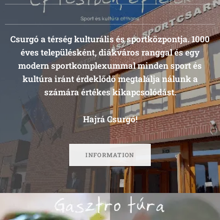
Csurgó a térség kulturális és sportközpontja. 1000
éves településként, diákváros ranggal és egy
modern sportkomplexummal minden sport és
kultúra iránt érdeklődő megtalálja nálunk a
számára értékes kikapcsolódást.
Hajrá Csurgó!
INFORMATION