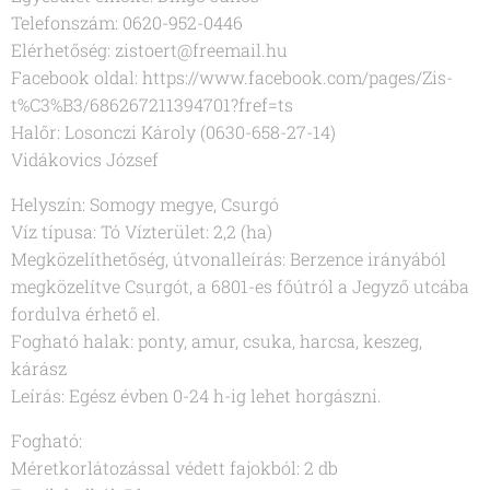
Telefonszám: 0620-952-0446
Elérhetőség: zistoert@freemail.hu
Facebook oldal: https://www.facebook.com/pages/Zis-
t%C3%B3/686267211394701?fref=ts
Halőr: Losonczi Károly (0630-658-27-14)
Vidákovics József
Helyszín: Somogy megye, Csurgó
Víz típusa: Tó Vízterület: 2,2 (ha)
Megközelíthetőség, útvonalleírás: Berzence irányából
megközelítve Csurgót, a 6801-es főútról a Jegyző utcába
fordulva érhető el.
Fogható halak: ponty, amur, csuka, harcsa, keszeg,
kárász
Leírás: Egész évben 0-24 h-ig lehet horgászni.
Fogható:
Méretkorlátozással védett fajokból: 2 db