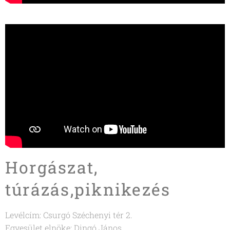
Horgászat,
túrázás,piknikezés
Levélcím: Csurgó Széchenyi tér 2.
Egyesület elnöke: Dingó János