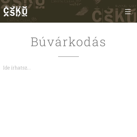
Búvárkodás
Ide írhatsz...