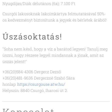
Nyugdíjas/Diák délutános (6x): 7.100 Ft
Csurgói lakosoknak lakcímkártya felmutatásával 50%-
os kedvezményt biztosítunk a jegyek és bérletek árából!
Úszásoktatás!
"Soha nem késő, hogy a víz a barátod legyen! Tanulj meg
úszni, hogy részese legyél mindannak a jónak, amit az
úszás jelent!"
+36(20)584-4306 Dergecz Dezső
+36(20)481-9636 Dergeczné Szabó Sára
honlap:
https://csurgouse.atw.hu/
Helyszín: 8840 Csurgó, Iharosi út 2.