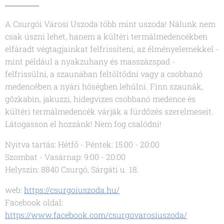
A Csurgói Városi Uszoda több mint uszoda! Nálunk nem
csak úszni lehet, hanem a kültéri termálmedencékben
elfáradt végtagjainkat felfrissíteni, az élményelemekkel -
mint például a nyakzuhany és masszázspad -
felfrissülni, a szaunában feltöltődni vagy a csobbanó
medencében a nyári hőségben lehűlni. Finn szaunák,
gőzkabin, jakuzzi, hidegvizes csobbanó medence és
kültéri termálmedencék várják a fürdőzés szerelmeseit.
Látogasson el hozzánk! Nem fog csalódni!
Nyitva tartás: Hétfő - Péntek: 15:00 - 20:00
Szombat - Vasárnap: 9:00 - 20:00
Helyszín: 8840 Csurgó, Sárgáti u. 18.
web:
https://csurgoiuszoda.hu/
Facebook oldal:
https://www.facebook.com/csurgovarosiuszoda/