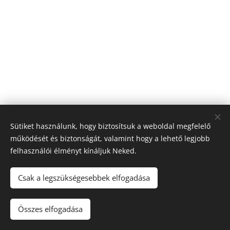
Sütiket használunk, hogy biztosítsuk a weboldal megfelelő
működését és biztonságát, valamint hogy a lehető legjobb
felhasználói élményt kínáljuk Neked.
© 2019 Kerékpárút - Csurgó | Creativepont
Csak a legszükségesebbek elfogadása
Sütik
Nyelvek
Összes elfogadása
Magyar
English