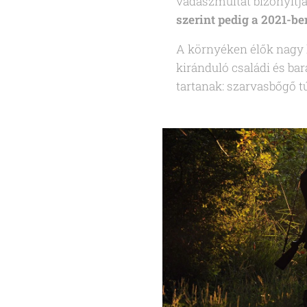
vadászmúltat bizonyítja 
szerint pedig a 2021-be
A környéken élők nagy
kiránduló családi és ba
tartanak: szarvasbőgő tú