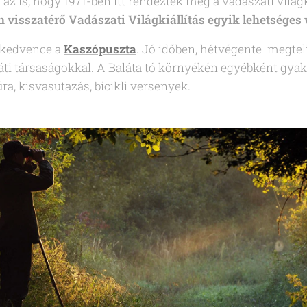
az is, hogy 1971-ben itt rendezték meg a vadászati világki
n visszatérő Vadászati Világkiállítás egyik lehetséges 
 kedvence a
K
aszópuszta
. Jó időben, hétvégente megteli
ráti társaságokkal. A Baláta tó környékén egyébként gya
ra, kisvasutazás, bicikli versenyek.