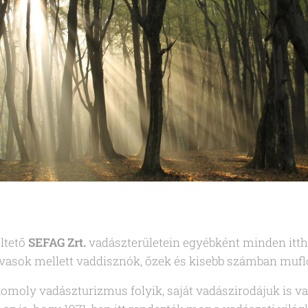
ltető
SEFAG Zrt.
vadászterületein egyébként minden itth
rvasok mellett vaddisznók, őzek és kisebb számban mufl
moly vadászturizmus folyik, saját vadászirodájuk is va