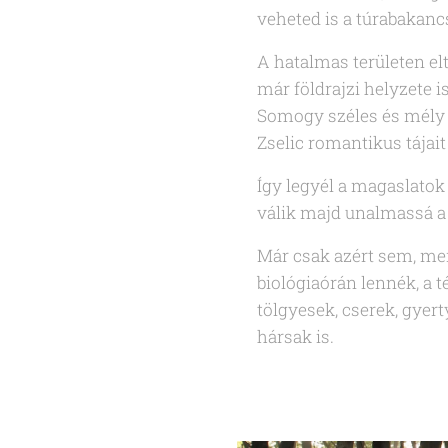
veheted is a túrabakanc
A hatalmas területen el
már földrajzi helyzete i
Somogy széles és mély v
Zselic romantikus tájai
Így legyél a magaslatok
válik majd unalmassá a 
Már csak azért sem, mer
biológiaórán lennék, a
tölgyesek, cserek, gyert
hársak is.