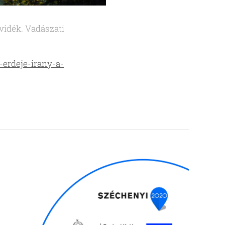
 vidék. Vadászati
erdeje-irany-a-