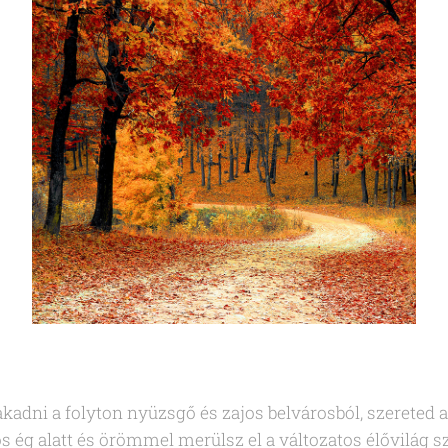
akadni a folyton nyüzsgő és zajos belvárosból, szereted 
agos ég alatt és örömmel merülsz el a változatos élővilág