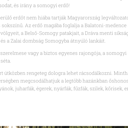
sodat, és irány a somogyi erdő!
terülő erdőt nem hiába tartják Magyarország legváltozat
s sokszínű. Az erdő magába foglalja a Balatoni-medence sí
ölgyeit, a Belső-Somogy patakjait, a Dráva menti síksá
t és a Zalai dombság Somogyba átnyúló lankáit.
 szerelmese vagy a biztos egyenes rajongója, a somogyi
séta.
t útközben rengeteg dologra lehet rácsodálkozni. Minth
 térségben megcsodálhatjuk a legtöbb hazánkban őshonos
yánok, juharfák, égerek, nyárfák, fűzfák, szilek, kőrisek, 