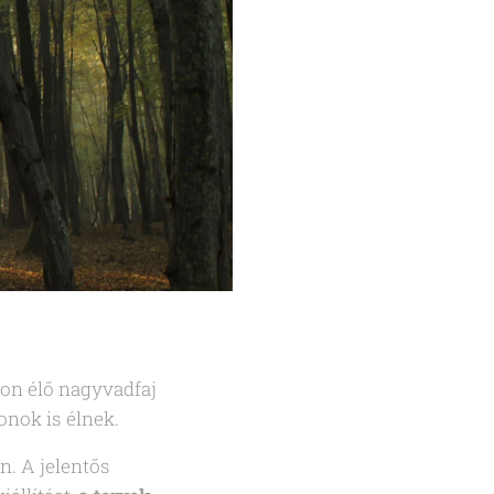
on élő nagyvadfaj
onok is élnek.
n. A jelentős