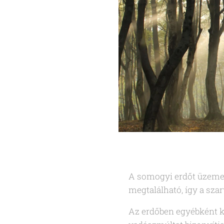
A somogyi erdőt üzeme
megtalálható, így a sza
Az erdőben egyébként ko