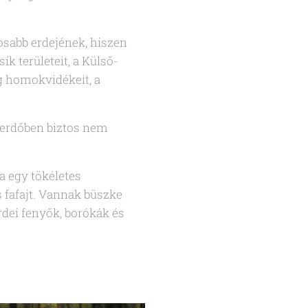
osabb erdejének, hiszen
k területeit, a Külső-
g homokvidékeit, a
 erdőben biztos nem
a egy tökéletes
 fafajt. Vannak büszke
erdei fenyők, borókák és