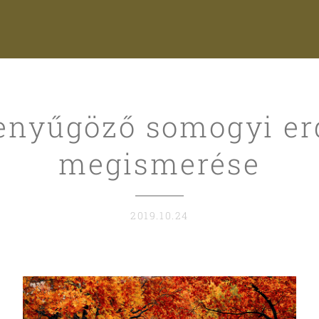
enyűgöző somogyi e
megismerése
2019.10.24