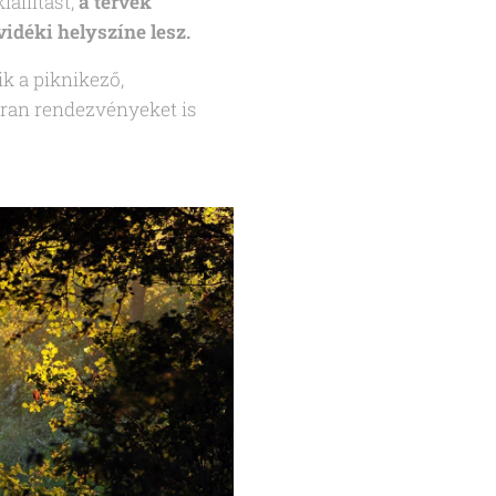
állítást,
a tervek
vidéki helyszíne lesz.
k a piknikező,
kran rendezvényeket is