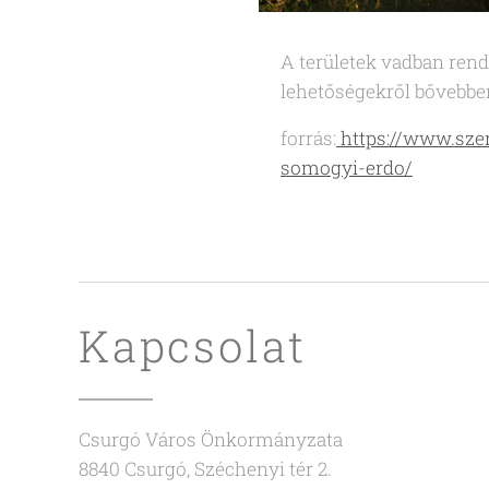
A területek vadban rend
lehetőségekről bővebben
forrás:
https://www.szer
somogyi-erdo/
Kapcsolat
Csurgó Város Önkormányzata
8840 Csurgó, Széchenyi tér 2.