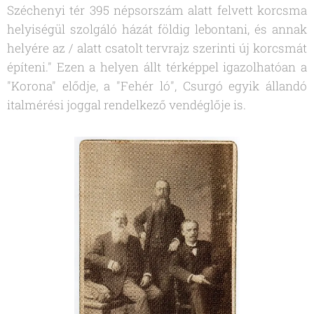
Széchenyi tér 395 népsorszám alatt felvett korcsma
helyiségül szolgáló házát földig lebontani, és annak
helyére az / alatt csatolt tervrajz szerinti új korcsmát
építeni." Ezen a helyen állt térképpel igazolhatóan a
"Korona" elődje, a "Fehér ló", Csurgó egyik állandó
italmérési joggal rendelkező vendéglője is.