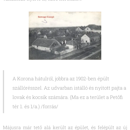
A Korona hátulról, jobbra az 1902-ben épült
szállórésszel. Az udvarban istálló és nyitott pajta a
lovak és kocsik számára. (Ma ez a terület a Petőfi
tér 1. és 1/a.) /forrás/
Májusra már tető alá került az épület, és felépült az új