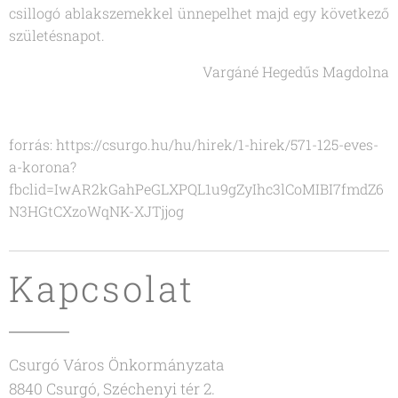
csillogó ablakszemekkel ünnepelhet majd egy következő
születésnapot.
Vargáné Hegedűs Magdolna
forrás: https://csurgo.hu/hu/hirek/1-hirek/571-125-eves-
a-korona?
fbclid=IwAR2kGahPeGLXPQL1u9gZyIhc3lCoMIBI7fmdZ6
N3HGtCXzoWqNK-XJTjjog
Kapcsolat
Csurgó Város Önkormányzata
8840 Csurgó, Széchenyi tér 2.