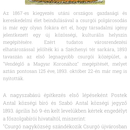
Az 1867-es kiegyezés utáni országos gazdasági és
kereskedelmi élet beindulásával a csurgói polgárosodás
is már egy olyan fokára ért el, hogy társadalmi igény
jelentkezett egy új közösségi, kulturális helyszín
megépítésére. Ezért tudatos városrendezési
elhatározással jelölték ki a Széchenyi tér sarkára, 1893
tavaszán az első legnagyobb csurgói középület, a
"Vendéglő a Magyar Koronához" megépítését, melyet
aztán pontosan 125 éve, 1893. október 22-én már meg is
nyitották.
A nagyszabású építkezés első lépéseként Postek
Antal községi bíró és Szabó Antal községi jegyző
1893. április hó 9-én kelt levelükben kértek engedélyt
a főszolgabírói hivataltól, miszerint:
"Csurgó nagyközség szándékozik Csurgó újvárosban