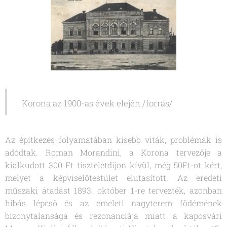
Korona az 1900-as évek elején /forrás/
Az építkezés folyamatában kisebb viták, problémák is
adódtak. Roman Morandini, a Korona tervezője a
kialkudott 300 Ft tiszteletdíjon kívül, még 50Ft-ot kért,
melyet a képviselőtestület elutasított. Az eredeti
műszaki átadást 1893. október 1-re tervezték, azonban
hibás lépcső és az emeleti nagyterem födémének
bizonytalansága és rezonanciája miatt a kaposvári