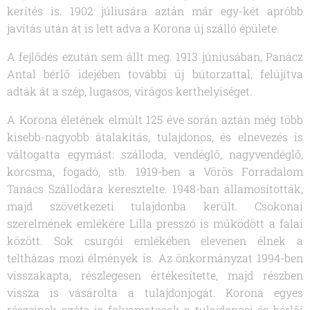
kerítés is. 1902 júliusára aztán már egy-két apróbb
javítás után át is lett adva a Korona új szálló épülete.
A fejlődés ezután sem állt meg. 1913 júniusában, Panácz
Antal bérlő idejében további új bútorzattal, felújítva
adták át a szép, lugasos, virágos kerthelyiséget.
A Korona életének elmúlt 125 éve során aztán még több
kisebb-nagyobb átalakítás, tulajdonos, és elnevezés is
váltogatta egymást: szálloda, vendéglő, nagyvendéglő,
korcsma, fogadó, stb. 1919-ben a Vörös Forradalom
Tanács Szállodára keresztelte. 1948-ban államosították,
majd szövetkezeti tulajdonba került. Csokonai
szerelmének emlékére Lilla presszó is működött a falai
között. Sok csurgói emlékében elevenen élnek a
teltházas mozi élmények is. Az önkormányzat 1994-ben
visszakapta, részlegesen értékesítette, majd részben
vissza is vásárolta a tulajdonjogát. Korona egyes
részeinek azóta is folyamatosak a tulajdonosi és bérlői