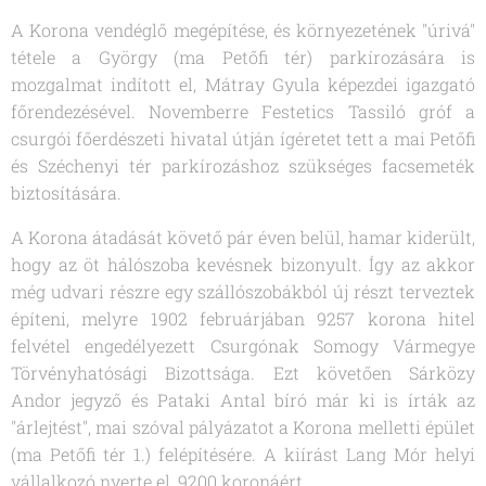
A Korona vendéglő megépítése, és környezetének "úrivá"
tétele a György (ma Petőfi tér) parkírozására is
mozgalmat indított el, Mátray Gyula képezdei igazgató
főrendezésével. Novemberre Festetics Tassiló gróf a
csurgói főerdészeti hivatal útján ígéretet tett a mai Petőfi
és Széchenyi tér parkírozáshoz szükséges facsemeték
biztosítására.
A Korona átadását követő pár éven belül, hamar kiderült,
hogy az öt hálószoba kevésnek bizonyult. Így az akkor
még udvari részre egy szállószobákból új részt terveztek
építeni, melyre 1902 februárjában 9257 korona hitel
felvétel engedélyezett Csurgónak Somogy Vármegye
Törvényhatósági Bizottsága. Ezt követően Sárközy
Andor jegyző és Pataki Antal bíró már ki is írták az
"árlejtést", mai szóval pályázatot a Korona melletti épület
(ma Petőfi tér 1.) felépítésére. A kiírást Lang Mór helyi
vállalkozó nyerte el, 9200 koronáért.