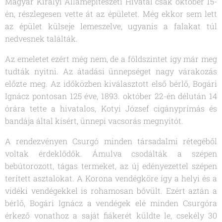
Magyar Királyi Államépítészeti Hivatal csak október 15-
én, részlegesen vette át az épületet. Még ekkor sem lett
az épület külseje lemeszelve, ugyanis a falakat túl
nedvesnek találták.
Az emeletet ezért még nem, de a földszintet így már meg
tudták nyitni. Az átadási ünnepséget nagy várakozás
előzte meg. Az időközben kiválasztott első bérlő, Bogári
Ignácz pontosan 125 éve, 1893. október 22-én délután 14
órára tette a hivatalos, Kotyi József cigányprímás és
bandája által kísért, ünnepi vacsorás megnyitót.
A rendezvényen Csurgó minden társadalmi rétegéből
voltak érdeklődők. Ámulva csodálták a szépen
bebútorozott, tágas termeket, az új edényezettel szépen
terített asztalokat. A Korona vendégköre így a helyi és a
vidéki vendégekkel is rohamosan bővült. Ezért aztán a
bérlő, Bogári Ignácz a vendégek elé minden Csurgóra
érkező vonathoz a saját fiákerét küldte le, csekély 30