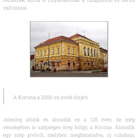
változásai.
A Korona a 2000-es évek elején
Jelenleg alszik és álmodik ez a 125 éves, de még
vénségében is szépséges öreg hölgy, a Korona. Álmodik
egy szép jövőről, melyben megfiatalodva, új ruhában,