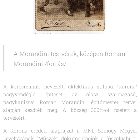
A Morandini testvérek, középen Roman
Morandini /forrás/
A korcsmának nevezett, eklektikus stílusú "Korona"
nagyvendéglő építését az olasz származású,
nagykanizsai Roman Morandini építőmester tervei
alapján kezdték meg. A község 300ft-ot fizetett a
tervekért.
A Korona eredeti alaprajzát a MNL Somogy Megyei
Levéltárának "Műszaki dokumentációk a főszolgabírói