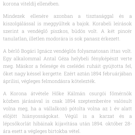
korona viteldíj ellenében.
Mindezek ellenére azonban a tisztasággal és a
kiszolgálással is meggyűltek a bajok. Korabeli leírások
szerint a vendéglő piszkos, büdös volt. A két pincér
tanulatlan, illetlen modorára is sok panasz érkezett.
A bérlő Bogári Ignácz vendéglős folyamatosan ittas volt.
Egy alkalommal Antal Géza helybeli fényképészt verte
meg. Máskor a felesége és cselédei ruháit gyújtotta fel,
őket nagy késsel kergette. Ezért aztán 1894 februárjában
áprilisi, végleges felmondásra kötelezték.
A Korona átvétele Hőke Kálmán csurgói főmérnök
közben járásával is csak 1894 szeptemberére valósult
volna meg, ha a vállalkozó pótolta volna az 1 év alatt
előjött hiányosságokat. Végül is a karzat és a
lépcsőkorlát hibáinak kijavítása után 1894. október 28-
ára esett a végleges birtokba vétel.