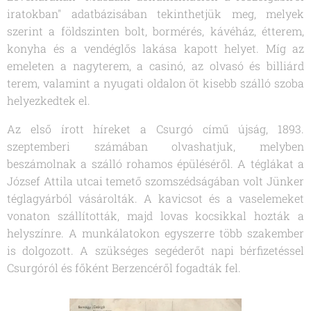
iratokban" adatbázisában tekinthetjük meg, melyek
szerint a földszinten bolt, bormérés, kávéház, étterem,
konyha és a vendéglős lakása kapott helyet. Míg az
emeleten a nagyterem, a casinó, az olvasó és billiárd
terem, valamint a nyugati oldalon öt kisebb szálló szoba
helyezkedtek el.
Az első írott híreket a Csurgó című újság, 1893.
szeptemberi számában olvashatjuk, melyben
beszámolnak a szálló rohamos épüléséről. A téglákat a
József Attila utcai temető szomszédságában volt Jünker
téglagyárból vásárolták. A kavicsot és a vaselemeket
vonaton szállították, majd lovas kocsikkal hozták a
helyszínre. A munkálatokon egyszerre több szakember
is dolgozott. A szükséges segéderőt napi bérfizetéssel
Csurgóról és főként Berzencéről fogadták fel.