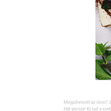
Megpihennél az úton? J
Hát persze! Ki tud a s