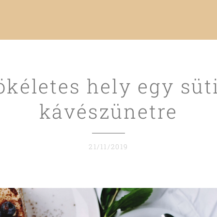
kéletes hely egy süt
kávészünetre
21/11/2019