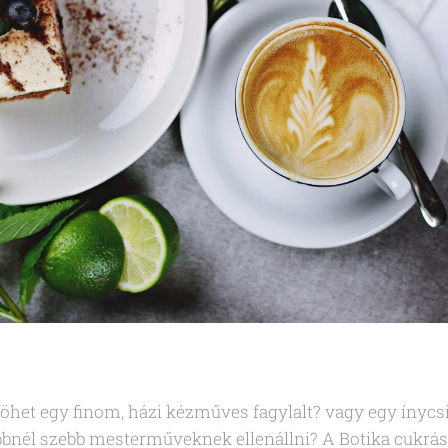
öhet egy finom, házi kézműves fagylalt? vagy egy ínyc
zebbnél szebb mesterműveknek ellenállni? A Botika cukr