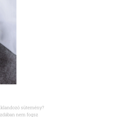
siklandozó sütemény?
ászdában nem fogsz