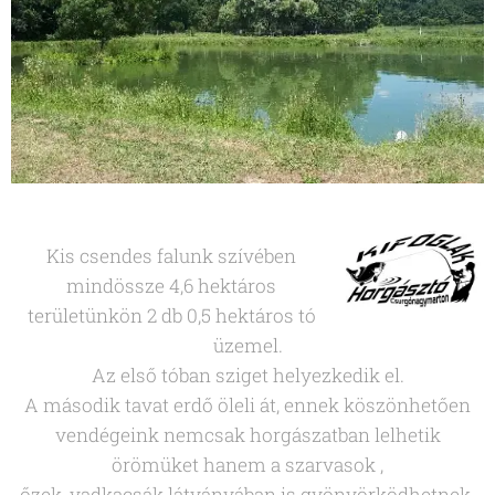
Kis csendes falunk szívében
mindössze 4,6 hektáros
területünkön 2 db 0,5 hektáros tó
üzemel.
Az első tóban sziget helyezkedik el.
A második tavat erdő öleli át, ennek köszönhetően
vendégeink nemcsak horgászatban lelhetik
örömüket hanem a szarvasok ,
őzek, vadkacsák látványában is gyönyörködhetnek.