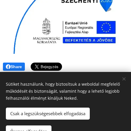
Share
Sütiket használunk, hogy biztosítsuk a weboldal megfelelő
működését és biztonságát, valamint hogy a lehető legjobb
felhasználói élményt kínáljuk Neked.
© 2019 Kerékpárút - Csurgó | Creativepont
Csak a legszükségesebbek elfogadása
Sütik
Nyelvek