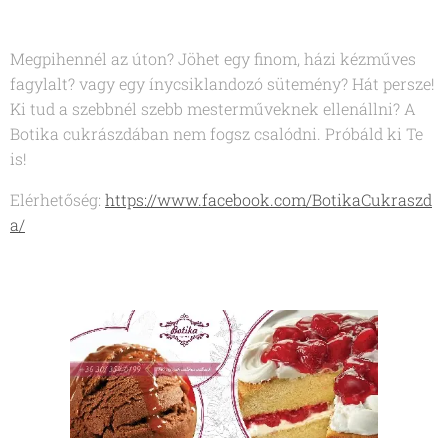
Megpihennél az úton? Jöhet egy finom, házi kézműves
fagylalt? vagy egy ínycsiklandozó sütemény? Hát persze!
Ki tud a szebbnél szebb mesterműveknek ellenállni? A
Botika cukrászdában nem fogsz csalódni. Próbáld ki Te
is!
Elérhetőség:
https://www.facebook.com/BotikaCukraszd
a/