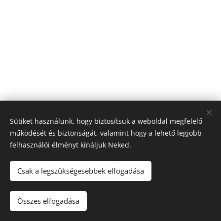
Sütiket használunk, hogy biztosítsuk a weboldal megfelelő
működését és biztonságát, valamint hogy a lehető legjobb
felhasználói élményt kínáljuk Neked.
© 2019 Kerékpárút - Csurgó | Creativepont
Csak a legszükségesebbek elfogadása
Sütik
Nyelvek
Összes elfogadása
Magyar
English