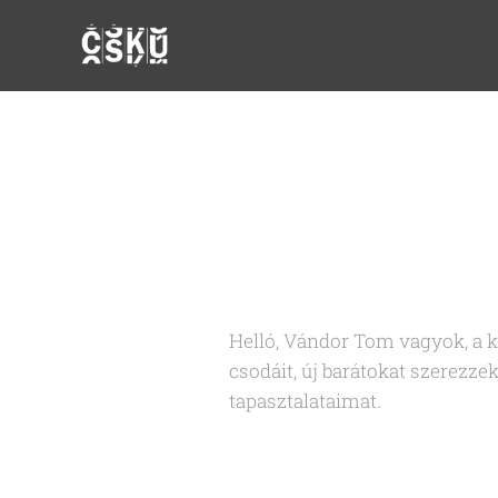
Helló, Vándor Tom vagyok, a 
csodáit, új barátokat szerezz
tapasztalataimat.