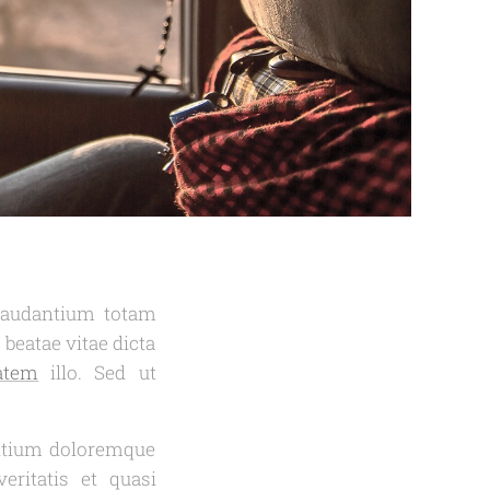
laudantium totam
 beatae vitae dicta
atem
illo. Sed ut
antium doloremque
ritatis et quasi