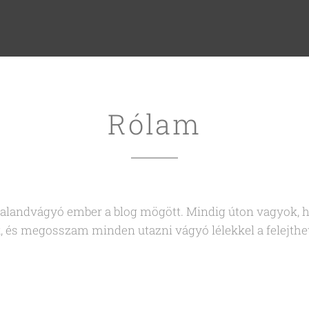
Rólam
kalandvágyó ember a blog mögött. Mindig úton vagyok, h
ek, és megosszam minden utazni vágyó lélekkel a felejth