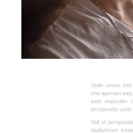
Unde omnis iste
rem aperiam eaque 
sunt explicabo
perspiciatis unde 
Sed ut perspicia
laudantium tota