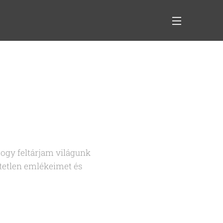
ogy feltárjam világunk
etetlen emlékeimet és